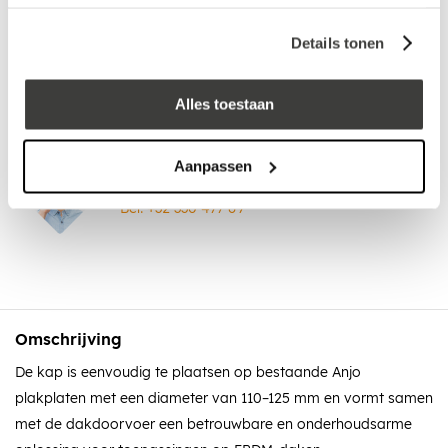
Anjo Ventilatie dakdoorvoer
met zelfklevend EPDM - 150-
Details tonen
160 mm - Zonder Kap
186,29
156,99
incl. BTW
Alles toestaan
Aanpassen
Advies nodig?
Bel: +32 330 477 69
Omschrijving
De kap is eenvoudig te plaatsen op bestaande Anjo
plakplaten met een diameter van 110–125 mm en vormt samen
met de dakdoorvoer een betrouwbare en onderhoudsarme