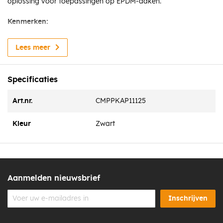
oplossing voor toepassingen op EPDM-daken.
Kenmerken:
Geschikt voor aluminium plakplaat Ø 110–125 mm
Lees meer
Weerbestendige, zwarte afwerking
Eenvoudige montage
Specificaties
Duurzaam en onderhoudsarm
Beschermt tegen regeninslag, vuil en ongedierte
Art.nr.
CMPPKAP11125
Toepassing:
Kleur
Zwart
Ideaal voor het afdekken van dakdoorvoeren op platte
daken in combinatie met een aluminium plakplaat. De
bovenkap zorgt voor een waterafstotende bescherming en
verlengt de levensduur van de dakdoorvoerconstructie.
Aanmelden nieuwsbrief
Inschrijven