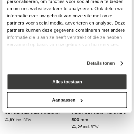
personaliseren, om functies voor social media te bieden
Aluminium Buitenhoek
Aluminium Binnenhoek
en om ons websiteverkeer te analyseren. Ook delen we
Kraal Zwart, RAL9005 38 x
Zwart, RAL9005 35 x 28 x
informatie over uw gebruik van onze site met onze
500 x 500mm
500mm
partners voor social media, adverteren en analyse. Deze
48,39
19,19
incl. BTW
incl. BTW
partners kunnen deze gegevens combineren met andere
informatie die u aan ze heeft verstrekt of die ze hebben
verzameld op basis van uw gebruik van hun services.
Details tonen
Alles toestaan
Aanpassen
Aluminium Binnenhoek
Aluminium Binnenhoek
RAL9005 45 x 45 x 500mm
Zwart RAL9005 - 60 x 64 x
21,89
500 mm
incl. BTW
25,39
incl. BTW