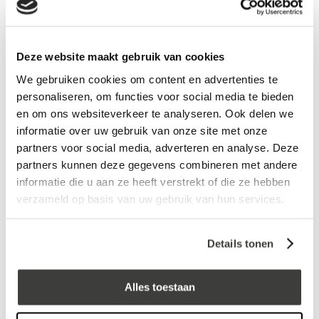
Aluminium Buitenhoek
Aluminium Buitenhoek
Zwart, RAL9005 45 x 45 x
Zwart RAL9005 - 60 x 64 x
500mm STRUCTUURLAK
500 mm STRUCTUURLAK
21,89
25,39
incl. BTW
incl. BTW
Deze website maakt gebruik van cookies
We gebruiken cookies om content en advertenties te
personaliseren, om functies voor social media te bieden
en om ons websiteverkeer te analyseren. Ook delen we
informatie over uw gebruik van onze site met onze
partners voor social media, adverteren en analyse. Deze
partners kunnen deze gegevens combineren met andere
informatie die u aan ze heeft verstrekt of die ze hebben
verzameld op basis van uw gebruik van hun services.
Details tonen
Aluminium Binnenhoek
Aluminium Binnenhoek
Zwart, RAL9005 45 x 45 x
Zwart RAL9005 - 60 x 64 x
500mm STRUCTUURLAK
500 mm STRUCTUURLAK
Alles toestaan
21,89
25,39
incl. BTW
incl. BTW