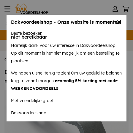
Dakvoordeelshop - Onze website is momenteel
Beste bezoeker,
Verzending binnen 24 uur
niet bereikbaar
Volg ons op
Instagram
en
Facebook
!
Hartelijk dank voor uw interesse in Dakvoordeelshop.
Op dit moment is het niet mogelijk om een bestelling te
Home
plaatsen.
Dakhakenset - 10 stuks tbv verzinkte set - 8 haken
We hopen u snel terug te zien! Om uw geduld te belonen
nodig per 3,5 m
krijgt u vanaf morgen
eenmalig 5% korting met code
WEEKENDVOORDEEL5
.
Met vriendelijke groet,
Dakvoordeelshop