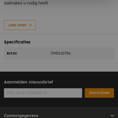
dakhaken u nodig heeft.
Lessenaarsdak
Lees meer
Maat (meter)
3,4
5,1
6,8
8,5
10,2
11,9
13,6
Specificaties
Aantal haken
8
12
16
20
24
28
32
Art.nr.
CMES10756
Zadeldak
Maat (meter)
3,4
5,1
6,8
8,5
10,2
11,9
13,6
Aanmelden nieuwsbrief
Aantal haken
16
24
32
40
48
56
64
Inschrijven
Vierhoek / Plat dak
Contactgegevens