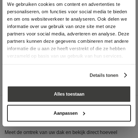
We gebruiken cookies om content en advertenties te
In winkelwagen
personaliseren, om functies voor social media te bieden
en om ons websiteverkeer te analyseren. Ook delen we
informatie over uw gebruik van onze site met onze
Vraag een vrijblijvende offerte aan!
Offerte
partners voor social media, adverteren en analyse. Deze
partners kunnen deze gegevens combineren met andere
informatie die u aan ze heeft verstrekt of die ze hebben
verzameld op basis van uw gebruik van hun services.
Advies nodig?
Bel: +32 330 477 69
Details tonen
Alles toestaan
Omschrijving
Aanpassen
Hoeveel dakhaken heb ik nodig?
Meet de omtrek van uw dak en bekijk direct hoeveel