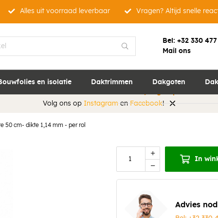
Alles uit voorraad leverbaar
Vragen? Altijd snelle reac
EPDM rol - 30,5 m
1,14 mm - per rol
Bel:
+32 330 477
Geschikt voor het waterdicht a
Mail ons
strook uitermate geschikt als
daksystemen.
Bouwfolies en isolatie
Daktrimmen
Dakgoten
Dak
Omschrijving
Specificaties
Volg ons op
Instagram
en
Facebook
!
e 50 cm- dikte 1,14 mm - per rol
In win
Advies nod