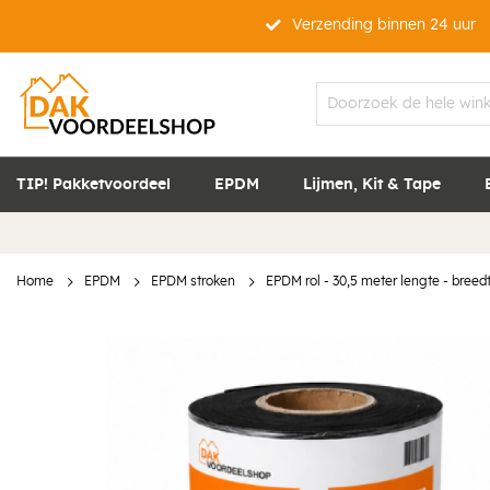
Verzending binnen 24 uur
TIP! Pakketvoordeel
EPDM
Lijmen, Kit & Tape
Home
EPDM
EPDM stroken
EPDM rol - 30,5 meter lengte - breedt