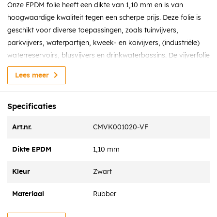
Onze EPDM folie heeft een dikte van 1,10 mm en is van
hoogwaardige kwaliteit tegen een scherpe prijs. Deze folie is
geschikt voor diverse toepassingen, zoals tuinvijvers,
parkvijvers, waterpartijen, kweek- en koivijvers, (industriële)
waterreservoirs, blusvijvers en drinkwaterbassins. De vijverfolie
is vrij van giftige stoffen, zware metalen en agressieve
Lees meer
weekmakers. Hierdoor is EPDM vijverfolie veilig voor dieren en
milieuvriendelijk. De folie is gemakkelijk te installeren in uw op
maat gemaakte vijver, dankzij de sterke en flexibele
Specificaties
rubberconstructie.
Art.nr.
CMVK001020-VF
Betaling
Via de website betaalt u eenvoudig met iDeal, PayPal,
Dikte EPDM
1,10 mm
Mastercard, Visa en Bancontact. Na ontvangst van uw
betaling wordt het product zo snel mogelijk bij u geleverd.
Kleur
Zwart
Levering
Materiaal
Rubber
U kunt het product op locatie laten leveren, of een afspraak
maken om het product op te halen in Numansdorp.