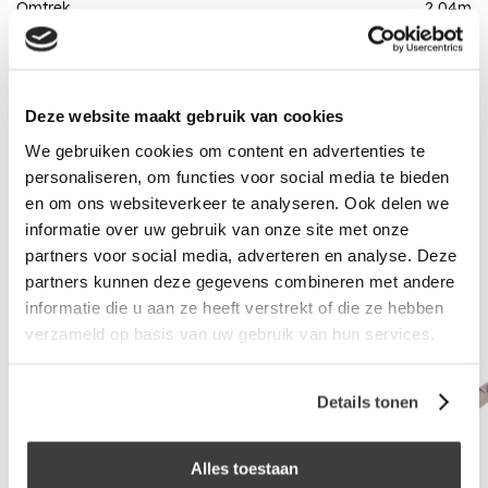
Omtrek
2,04
m
Totaalprijs
0,00
Deze website maakt gebruik van cookies
In winkelwagen
We gebruiken cookies om content en advertenties te
personaliseren, om functies voor social media te bieden
en om ons websiteverkeer te analyseren. Ook delen we
Aanbevolen accessoires
informatie over uw gebruik van onze site met onze
partners voor social media, adverteren en analyse. Deze
partners kunnen deze gegevens combineren met andere
informatie die u aan ze heeft verstrekt of die ze hebben
verzameld op basis van uw gebruik van hun services.
Details tonen
Alles toestaan