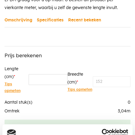
vierkante meter, waarbij u zelf de gewenste lengte invult.
Omschrijving
Specificaties
Recent bekeken
Prijs berekenen
Lengte
Breedte
(cm)
(cm)
Tips
Tips opmeten
opmeten
Aantal stuk(s)
0
Omtrek
3,04
m
Totaalprijs
0,00