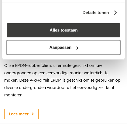
Advies nodig?
Details tonen
Bel: +32 330 477 69
Alles toestaan
Aanpassen
Omschrijving
Onze EPDM-rubberfolie is uitermate geschikt om uw
ondergronden op een eenvoudige manier waterdicht te
maken. Deze A-kwaliteit EPDM is geschikt om te gebruiken op
diverse ondergronden waardoor u het eenvoudig zelf kunt
monteren.
Dit monteren doet u gemakkelijk met behulp van de EPDM-
contaclijm en de EPDM-kit, hiermee maakt u, met deze rol, uw
Lees meer
ondergrond zeer gemakkelijk waterdicht.