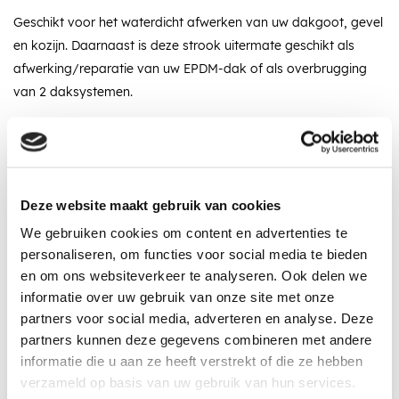
Geschikt voor het waterdicht afwerken van uw dakgoot, gevel
en kozijn. Daarnaast is deze strook uitermate geschikt als
afwerking/reparatie van uw EPDM-dak of als overbrugging
van 2 daksystemen.
Omschrijving
Specificaties
Recent bekeken
Deze website maakt gebruik van cookies
We gebruiken cookies om content en advertenties te
personaliseren, om functies voor social media te bieden
en om ons websiteverkeer te analyseren. Ook delen we
informatie over uw gebruik van onze site met onze
In winkelwagen
partners voor social media, adverteren en analyse. Deze
partners kunnen deze gegevens combineren met andere
Vraag een vrijblijvende offerte aan!
Offerte
informatie die u aan ze heeft verstrekt of die ze hebben
verzameld op basis van uw gebruik van hun services.