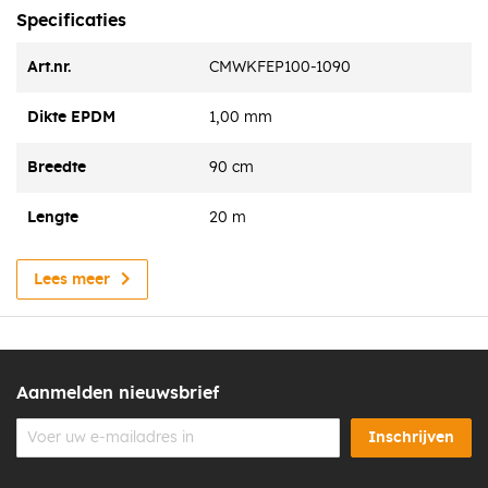
Specificaties
De EPDM-strook is gemaakt van zeer flexibel materiaal
waaroor het bestand is tegen krimpen en uitzetten, hierdoor
Art.nr.
CMWKFEP100-1090
zal het EPDM niet scheuren.
Dikte EPDM
1,00 mm
Breedte
90 cm
Lengte
20 m
Lees meer
Aanmelden nieuwsbrief
Inschrijven