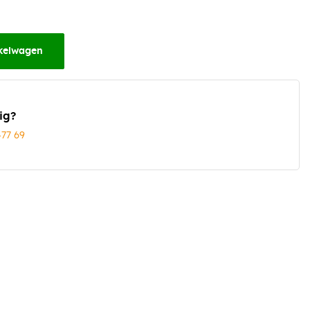
kelwagen
ig?
477 69