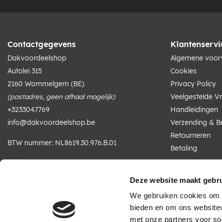
Contactgegevens
Klantenservi
Dakvoordeelshop
Algemene voo
Autolei 315
Cookies
2160 Wommelgem (BE)
Privacy Policy
(postadres, geen afhaal mogelijk)
Veelgestelde V
+3233047769
Handleidingen
info@dakvoordeelshop.be
Verzending & B
Retourneren
BTW nummer: NL8619.30.976.B.01
Betaling
KvK nummer: 81102364
Deze website maakt gebru
Wij zijn telefonisch bereikbaar
We gebruiken cookies om c
ma t/m vr: 07:30 - 16:30 uur
bieden en om ons websitev
met onze partners voor so