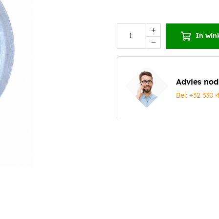
In win
Advies nod
Bel: +32 330 