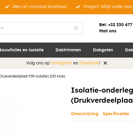
Alles uit voorraad leverbaar
Vragen? Altijd snelle reac
Bel:
+32 330 477
Mail ons
Bouwfolies en isolatie
Daktrimmen
Dakgoten
Dak
Volg ons op
Instagram
en
Facebook
!
Drukverdeelplaat PIR-isolatie) 200 stuks
Isolatie-onderle
(Drukverdeelplaat
Omschrijving
Specificaties