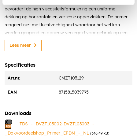
rubberpolymeren. In tegenstelling tot dunne primers,
bevordert de high viscositeitsformulering een uniforme
dekking op horizontale en verticale oppervlakken. De primer
reageert niet met luchtvochtigheid waardoor het wel kan
worden geopend en opnieuw verzegeld voor gebruik op een
later tijdstip.
Lees meer
Oppervlaktevoorbereiding
Alle werkoppervlakken moeten schoon, droog, vrij van vuil,
Specificaties
stof, puin, oliën, niet-gehechte coatings, beschadigde
membranen en andere verontreinigingen zijn, die kunnen
Art.nr.
CMZT103129
resulteren in een oppervlak dat niet gezond is of is ongelijk.
EAN
8715815039795
Reinig indien nodig het oppervlak met een goedgekeurd EPDM
of TPO membraanreiniger alvorens de Primer aan te brengen.
Downloads
Beperkingen
Niet gebruiken als membraanreiniger.
TDS_-_DVZT103002-DVZT103003_-
Talk, stof, olie, ijs, sneeuw of natte omstandigheden
_Dakvoordeelshop_Primer_EPDM_-_NL
(346.49 kB)