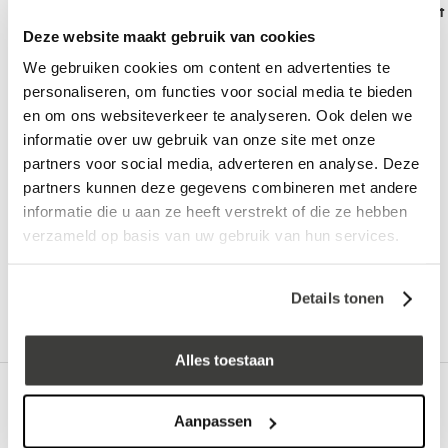
Scrubbie padhouder de luxe
EPDM markeerkrijt 
Deze website maakt gebruik van cookies
1,49
met handschuurpad blauw
incl. BTW
compleet
We gebruiken cookies om content en advertenties te
6,99
incl. BTW
personaliseren, om functies voor social media te bieden
en om ons websiteverkeer te analyseren. Ook delen we
informatie over uw gebruik van onze site met onze
Vraag een vrijblijvende offerte aan!
Offerte
partners voor social media, adverteren en analyse. Deze
partners kunnen deze gegevens combineren met andere
informatie die u aan ze heeft verstrekt of die ze hebben
Advies nodig?
verzameld op basis van uw gebruik van hun services.
Bel: +32 330 477 69
Details tonen
Alles toestaan
Omschrijving
Aanpassen
Single-Ply Primer is een roofingprimer op basis van