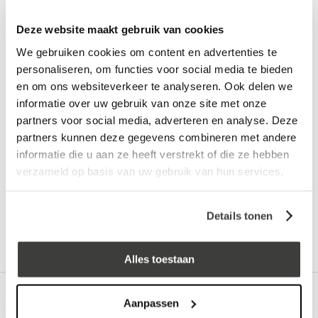
Deze website maakt gebruik van cookies
We gebruiken cookies om content en advertenties te
personaliseren, om functies voor social media te bieden
In winkelwagen
en om ons websiteverkeer te analyseren. Ook delen we
informatie over uw gebruik van onze site met onze
partners voor social media, adverteren en analyse. Deze
Vraag een vrijblijvende offerte aan!
Offerte
partners kunnen deze gegevens combineren met andere
informatie die u aan ze heeft verstrekt of die ze hebben
verzameld op basis van uw gebruik van hun services.
Advies nodig?
Bel: +32 330 477 69
Details tonen
Alles toestaan
Omschrijving
Aanpassen
Onze Primer universeel is een veelzijdige hecht primer die