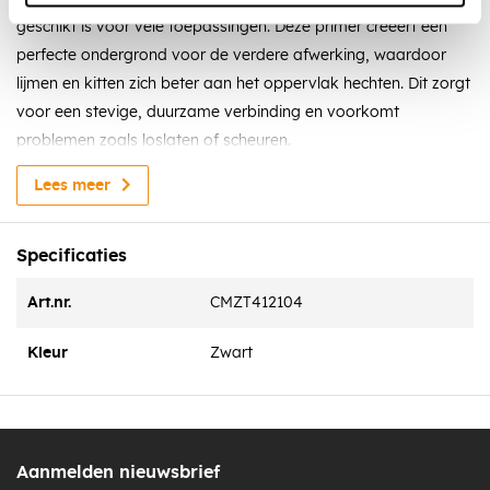
geschikt is voor vele toepassingen. Deze primer creëert een
perfecte ondergrond voor de verdere afwerking, waardoor
lijmen en kitten zich beter aan het oppervlak hechten. Dit zorgt
voor een stevige, duurzame verbinding en voorkomt
problemen zoals loslaten of scheuren.
Met deze hecht primer zorg je voor een gladde, goed
Lees meer
voorbereide ondergrond, waardoor jouw project langer
meegaat. De primer is eenvoudig aan te brengen en droogt
Specificaties
snel, wat het ideaal maakt voor zowel professionals als doe-
het-zelvers.
Art.nr.
CMZT412104
Eigenschappen
Kleur
Zwart
Kleur: Transparant, Zwart
Dichtheid: 1.35g/ml
Vorstbestendigheid gedurende transport: Tot -15 ℃
Applicatie temperatuur: +0 tot +35℃
Aanmelden nieuwsbrief