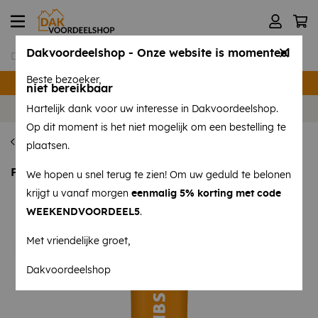
Dakvoordeelshop - Onze website is momenteel
Beste bezoeker,
Verzending binnen 24 uur
niet bereikbaar
Volg ons op
Instagram
en
Facebook
!
Hartelijk dank voor uw interesse in Dakvoordeelshop.
Op dit moment is het niet mogelijk om een bestelling te
Alle Lijm & Kit
plaatsen.
Purschuim NBS GUN 750 ml
We hopen u snel terug te zien! Om uw geduld te belonen
krijgt u vanaf morgen
eenmalig 5% korting met code
WEEKENDVOORDEEL5
.
Met vriendelijke groet,
Dakvoordeelshop