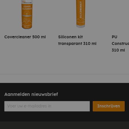
een wachttijd van 15-30 minuten aanhouden.
Covercleaner 500 ml
Siliconen kit
PU
transparant 310 ml
Construc
310 ml
Aanmelden nieuwsbrief
Inschrijven