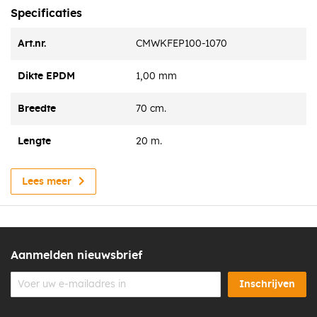
Specificaties
De EPDM-strook is gemaakt van zeer flexibel materiaal
waaroor het bestand is tegen krimpen en uitzetten, hierdoor
Art.nr.
CMWKFEP100-1070
zal het EPDM niet scheuren.
Dikte EPDM
1,00 mm
Breedte
70 cm.
Lengte
20 m.
Lees meer
Aanmelden nieuwsbrief
Inschrijven