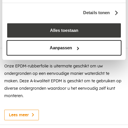
Advies nodig?
Details tonen
Bel: +32 330 477 69
Alles toestaan
Aanpassen
Omschrijving
Onze EPDM-rubberfolie is uitermate geschikt om uw
ondergronden op een eenvoudige manier waterdicht te
maken. Deze A-kwaliteit EPDM is geschikt om te gebruiken op
diverse ondergronden waardoor u het eenvoudig zelf kunt
monteren.
Dit monteren doet u gemakkelijk met behulp van de EPDM-
contaclijm en de EPDM-kit, hiermee maakt u, met deze rol, uw
Lees meer
ondergrond zeer gemakkelijk waterdicht.