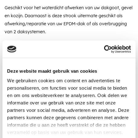
Geschikt voor het waterdicht afwerken van uw dakgoot, gevel
en kozijn. Daarnaast is deze strook uitermate geschikt als
afwerking/reparatie van uw EPDM-dak of als overbrugging
van 2 daksystemen.
Omschrijving
Specificaties
Recent bekeken
Deze website maakt gebruik van cookies
We gebruiken cookies om content en advertenties te
personaliseren, om functies voor social media te bieden
en om ons websiteverkeer te analyseren. Ook delen we
informatie over uw gebruik van onze site met onze
In winkelwagen
partners voor social media, adverteren en analyse. Deze
partners kunnen deze gegevens combineren met andere
Vraag een vrijblijvende offerte aan!
Offerte
informatie die u aan ze heeft verstrekt of die ze hebben
verzameld op basis van uw gebruik van hun services.