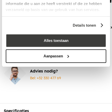
informatie die u aan ze heeft verstrekt of die ze hebben
verzameld op basis van uw gebruik van hun services.
Details tonen
EPDM Kit 290 ml
Bladvanger PE 60 
Alles toestaan
Vraag een vrijblijvende offerte aan!
Offerte
Aanpassen
Advies nodig?
Bel: +32 330 477 69
Specificaties