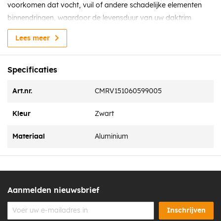
voorkomen dat vocht, vuil of andere schadelijke elementen
binnendringen, waardoor de levensduur van uw daktrim
aanzienlijk wordt verlengd.
Lees meer
Specificaties
Art.nr.
CMRV151060599005
Kleur
Zwart
Materiaal
Aluminium
Aanmelden nieuwsbrief
Inschrijven